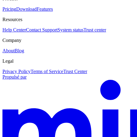
Pricing
Download
Features
Resources
Help Center
Contact Support
System status
Trust center
Company
About
Blog
Legal
Privacy Policy
Terms of Service
Trust Center
Propulsé par