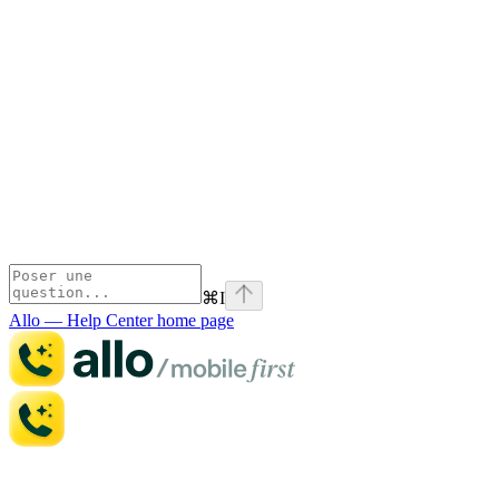
⌘
I
Allo — Help Center
home page