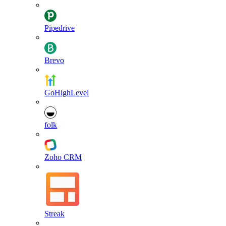
Pipedrive
Brevo
GoHighLevel
folk
Zoho CRM
Streak