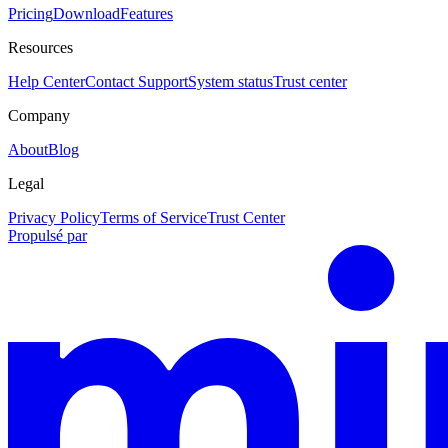
Pricing
Download
Features
Resources
Help Center
Contact Support
System status
Trust center
Company
About
Blog
Legal
Privacy Policy
Terms of Service
Trust Center
Propulsé par