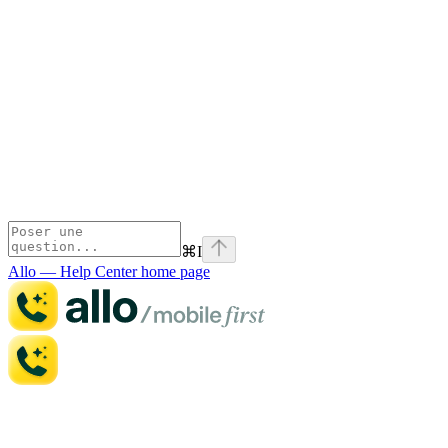
⌘
I
Allo — Help Center
home page