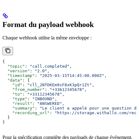
Format du payload webhook
Chaque webhook utilise la même enveloppe :
{
  "topic"
: 
"call.completed"
,
  "version"
: 
"2.0"
,
  "timestamp"
: 
"2025-03-15T14:45:00.000Z"
,
  "data"
: {
    "id"
: 
"cll_2NfDKEm9sF8xK3pQr1Zt"
,
    "from_number"
: 
"+33612345678"
,
    "to"
: 
"+33112345678"
,
    "type"
: 
"INBOUND"
,
    "result"
: 
"ANSWERED"
,
    "summary"
: 
"Le client a appelé pour une question de
    "recording_url"
: 
"https://storage.withallo.com/reco
  }
}
Pour la spécification complète des payloads de chaque événement,