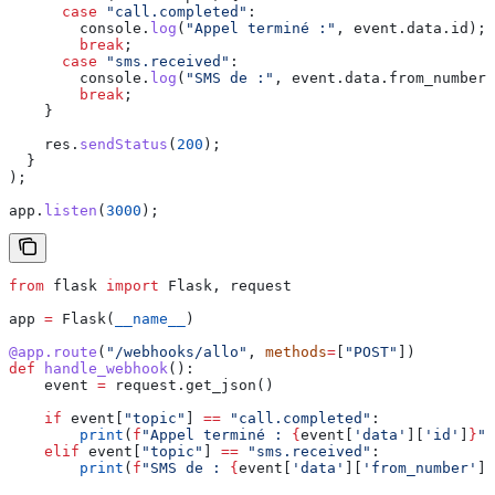
      case
 "call.completed"
:
        console
.
log
(
"Appel terminé :"
, 
event
.
data
.
id
);
        break
;
      case
 "sms.received"
:
        console
.
log
(
"SMS de :"
, 
event
.
data
.
from_number
)
        break
;
    }
    res
.
sendStatus
(
200
);
  }
);
app
.
listen
(
3000
);
from
 flask 
import
 Flask, request
app 
=
 Flask(
__name__
)
@app.route
(
"/webhooks/allo"
, 
methods
=
[
"POST"
])
def
 handle_webhook
():
    event 
=
 request.get_json()
    if
 event[
"topic"
] 
==
 "call.completed"
:
        print
(
f
"Appel terminé : 
{
event[
'data'
][
'id'
]
}
"
)
    elif
 event[
"topic"
] 
==
 "sms.received"
:
        print
(
f
"SMS de : 
{
event[
'data'
][
'from_number'
]
}