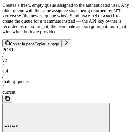
Creates a fresh, empty queue assigned to the authenticated user. Any
older queue with the same assignee stops being returned by
GET
(the newest queue wins). Send
or
to
/current
user_id
email
create the queue for a teammate instead — the API key owner is
recorded as
, the teammate as
.
creator_id
assignee_id
user_id
wins when both are provided.
Copier la page
Copier la page
POST
/
v2
/
api
/
dialing-queues
/
current
Essayer