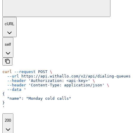
cURL
self
curl
 --request
 POST
 \
  --url
 https://api.withallo.com/v2/api/dialing-queues/
  --header
 'Authorization: <api-key>'
 \
  --header
 'Content-Type: application/json'
 \
  --data
 '
{
  "name": "Monday cold calls"
}
'
200