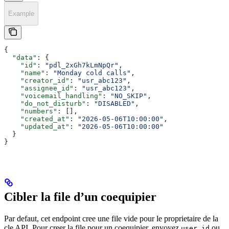
Example
{
  "data"
: {
    "id"
: 
"pdl_2xGh7kLmNpQr"
,
    "name"
: 
"Monday cold calls"
,
    "creator_id"
: 
"usr_abc123"
,
    "assignee_id"
: 
"usr_abc123"
,
    "voicemail_handling"
: 
"NO_SKIP"
,
    "do_not_disturb"
: 
"DISABLED"
,
    "numbers"
: [],
    "created_at"
: 
"2026-05-06T10:00:00"
,
    "updated_at"
: 
"2026-05-06T10:00:00"
  }
}
Cibler la file d’un coequipier
Par defaut, cet endpoint cree une file vide pour le proprietaire de la
cle API. Pour creer la file pour un coequipier, envoyez
ou
user_id