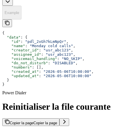
Example
{
  "data"
: {
    "id"
: 
"pdl_2xGh7kLmNpQr"
,
    "name"
: 
"Monday cold calls"
,
    "creator_id"
: 
"usr_abc123"
,
    "assignee_id"
: 
"usr_abc123"
,
    "voicemail_handling"
: 
"NO_SKIP"
,
    "do_not_disturb"
: 
"DISABLED"
,
    "numbers"
: [],
    "created_at"
: 
"2026-05-06T10:00:00"
,
    "updated_at"
: 
"2026-05-06T10:00:00"
  }
}
Power Dialer
Reinitialiser la file courante
Copier la page
Copier la page