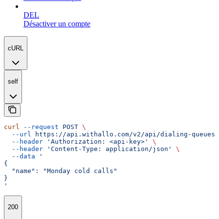
DEL
Désactiver un compte
cURL
self
curl
 --request
 POST
 \
  --url
 https://api.withallo.com/v2/api/dialing-queues/
  --header
 'Authorization: <api-key>'
 \
  --header
 'Content-Type: application/json'
 \
  --data
 '
{
  "name": "Monday cold calls"
}
'
200