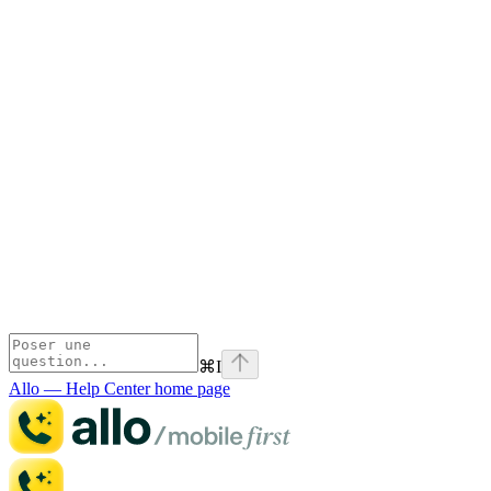
⌘
I
Allo — Help Center
home page