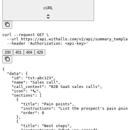
cURL
curl --request GET \

  --url https://api.withallo.com/v2/api/summary_templat
  --header 'Authorization: <api-key>'
200
401
404
429
{

  "data": {

    "id": "tst-abc123",

    "name": "Sales call",

    "call_context": "B2B SaaS sales calls",

    "icon": "📞",

    "sections": [

      {

        "title": "Pain points",

        "instructions": "List the prospect's pain point
        "order": 0

      },

      {

        "title": "Next steps",
