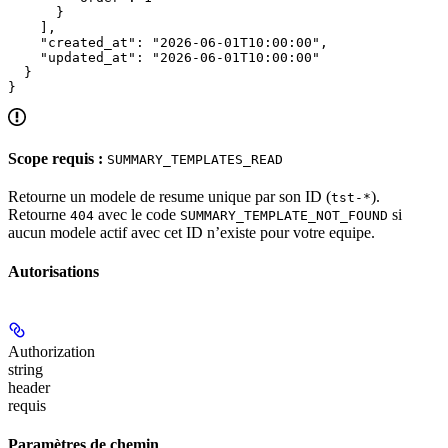
      }

    ],

    "created_at": "2026-06-01T10:00:00",

    "updated_at": "2026-06-01T10:00:00"

  }

}
Scope requis :
SUMMARY_TEMPLATES_READ
Retourne un modele de resume unique par son ID (
).
tst-*
Retourne
avec le code
si
404
SUMMARY_TEMPLATE_NOT_FOUND
aucun modele actif avec cet ID n’existe pour votre equipe.
Autorisations
Authorization
string
header
requis
Paramètres de chemin