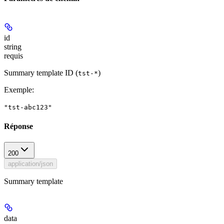
id
string
requis
Summary template ID (
)
tst-*
Exemple
:
"tst-abc123"
Réponse
200
application/json
Summary template
data