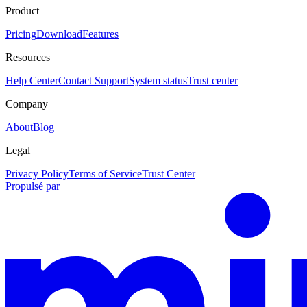
Product
Pricing
Download
Features
Resources
Help Center
Contact Support
System status
Trust center
Company
About
Blog
Legal
Privacy Policy
Terms of Service
Trust Center
Propulsé par