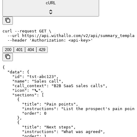
cURL
curl --request GET \

  --url https://api.withallo.com/v2/api/summary_templat
  --header 'Authorization: <api-key>'
200
401
404
429
{

  "data": {

    "id": "tst-abc123",

    "name": "Sales call",

    "call_context": "B2B SaaS sales calls",

    "icon": "📞",

    "sections": [

      {

        "title": "Pain points",

        "instructions": "List the prospect's pain point
        "order": 0

      },

      {

        "title": "Next steps",

        "instructions": "What was agreed",

        "order": 1
