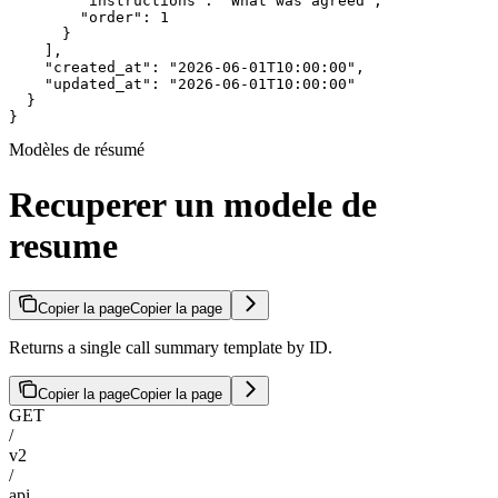
        "instructions": "What was agreed",

        "order": 1

      }

    ],

    "created_at": "2026-06-01T10:00:00",

    "updated_at": "2026-06-01T10:00:00"

  }

}
Modèles de résumé
Recuperer un modele de
resume
Copier la page
Copier la page
Returns a single call summary template by ID.
Copier la page
Copier la page
GET
/
v2
/
api